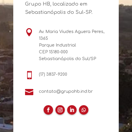
Grupo HB, localizado em
Sebastianópolis do Sul-SP.

Av. Maria Viudes Aguera Peres,
1365
Parque Industrial
CEP 15180-000
Sebastianópolis do Sul/SP

(17) 3837-9200

contato@grupohb.ind.br