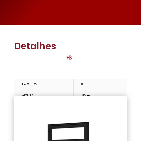
Detalhes
LARGURA
85cm
ALTURA
215cm
BATENTE
4,5cm
LADO
Dir.
Esq.
PINTURA
Preta
Branca